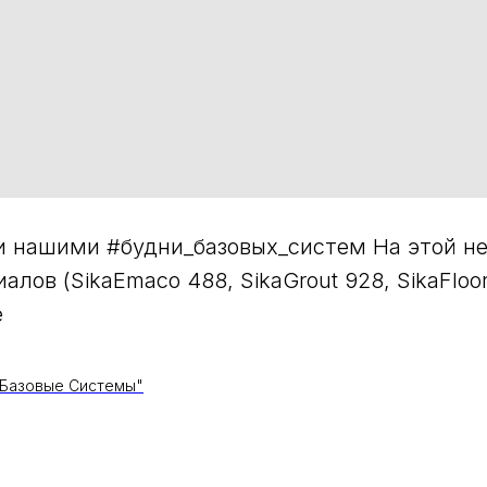
и нашими #будни_базовых_систем На этой не
лов (SikaEmaco 488, SikaGrout 928, SikaFloo
е
Базовые Системы"